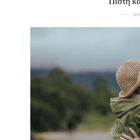
Πίστη κ
ΜΑ