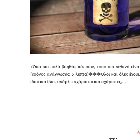
«Όσο πιο πολύ βοηθάς κάποιον, τόσο πιο πιθανό είνα
(χρόνος ανάγνωσης: 5 λεπτά)❃❃❃Όλοι και όλες έχουμε 
ίδιοι και ίδιες υπάρξει αχάριστοι και αχάριστες,...