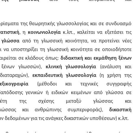
ορίσματα της θεωρητικής γλωσσολογίας και σε συνδυασμό
ατιστική
, η
κοινωνιολογία
κ.λπ., καλείται να εξετάσει τις
η
γλώσσα
από τη γλωσσική κοινότητα, να προτείνει νέες
ι να υποστηρίξει τη γλωσσική κοινότητα σε οποιοδήποτε
αιρείται σε κλάδους όπως:
διδακτική και εκμάθηση ξένων
ς ξένων γλωσσών),
κλινική γλωσσολογία
(ανάλυση και
 διαταραχών),
εκπαιδευτική γλωσσολογία
(η χρήση της
λεξικογραφία
(μέθοδοι και τεχνικές συγγραφής
/απόδοσης γενικών ή ειδικών κειμένων από γλώσσα σε
ελέτη της σχέσης μεταξύ γλώσσας και
λώσσας και ανθρώπινης συμπεριφοράς),
δικαστική
ν δεδομένων για τις ανάγκες δικαστικών υποθέσεων) κ.λπ.