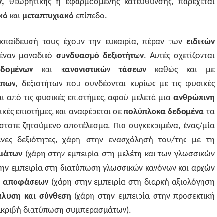
ν,
θεωρητικής ή εφαρμοσμένης κατεύθυνσης, παρέχεται
ακό
και
μεταπτυχιακό
επίπεδο.
εκπαίδευσή τους έχουν την ευκαιρία, πέραν των
ειδικών
 έναν μοναδικό
συνδυασμό δεξιοτήτων
. Αυτές σχετίζονται
δεδομένων
και
κανονιστικών τάσεων
καθώς και με
ύπων
, δεξιοτήτων που συνδέονται κυρίως με τις φυσικές
ι από τις φυσικές επιστήμες, αφού μελετά μια
ανθρώπινη
ικές επιστήμες, και αναφέρεται σε
πολύπλοκα δεδομένα
τα
στοτε ζητούμενο αποτέλεσμα. Πιο συγκεκριμένα, ένας/μία
ένες δεξιότητες, χάρη στην ενασχόλησή του/της με τη
ημάτων
(χάρη στην εμπειρία στη μελέτη και των γλωσσικών
την εμπειρία στη διατύπωση γλωσσικών κανόνων και αρχών
η αποφάσεων
(χάρη στην εμπειρία στη διαρκή αξιολόγηση
άλυση και σύνθεση
(χάρη στην εμπειρία στην προσεκτική
ακριβή διατύπωση συμπερασμάτων).