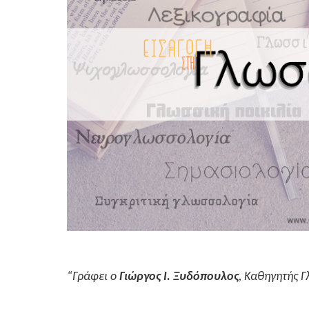
“Γράφει ο
Γιώργος Ι. Ξυδόπουλος
, Καθηγητής 