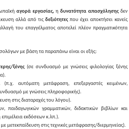
ρωπαϊκή
αγορά εργασίας,
η
δυνατότητα απασχόλησης
δεν
δίκευση αλλά από τις
δεξιότητες
που έχει αποκτήσει κανείς
αλλαγή του επαγγέλματος αποτελεί πλέον πραγματικότητα
σολόγων με βάση τα παραπάνω είναι οι εξής:
τερης/ξένης
(σε συνδυασμό με γνώσεις φιλολογίας ξένης
α).
ία
(π.χ. αυτόματη μετάφραση, επεξεργαστές κειμένων,
συνδυασμό με γνώσεις πληροφορικής).
υση στις διαταραχές του λόγου).
ων, παιδαγωγικών γραμματικών, διδακτικών βιβλίων και
επιμέλεια εκδόσεων κ.λπ.).
με μετεκπαίδευση στις τεχνικές μετάφρασης/διερμηνείας).