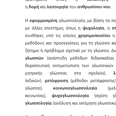
η
δομή
και
λειτουργία
του
ανθρωπίνου νου
.
Η
εφαρμοσμένη
γλωσσολογία, με βάση τα π
με άλλες επιστήμες όπως η
ψυχολογία
, η
στ
συνθήκες υπό τις οποίες
χρησιμοποιείται
μεθόδους και προσεγγίσεις για τη γλώσσα κα
ζήτημα ή πρόβλημα σχετικό με τη γλώσσα. Δι
γλωσσών
(ανάπτυξη μεθόδων διδασκαλία
θεραπευτική αντιμετώπιση των γλωσσικών
μητρικής γλώσσας στα σχολεία),
λεξικών),
μετάφραση
(μέθοδοι μετάφρασης
γλώσσα),
κοινωνιογλωσσολογία
(μ
κοινωνίας),
ψυχογλωσσολογία
(σχέση γ
γλωσσολογία
(ανάλυση και εκτίμηση γλωσσικώ