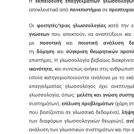
Η
εκπαίδευση επαγγελματιών γλωσσολόγω
αποκλειστικά από
πανεπιστήμια
σε
προπτυχι
Οι
φοιτητές/τριες γλωσσολογίας
κατά την 
γνώσεων
που αποκτούν, να αναπτύξουν και
με
ποσοτική
και
ποιοτική ανάλυση 
τη
δόμηση
και
σύγκριση θεωρητικών προτ
επιστήμες. Η γλωσσολογία βεβαίως διακρίνετα
ικανότητα,
και συνεπώς ανήκει στις ανθρωπιστ
οποία κατηγοριοποιούνται ανάλογα με το εκά
επαγγελματίας γλωσσολόγος έχει ανεπτυγμ
γλωσσολογία, όπως:
μελέτη και γνώση συστ
συστημάτων),
επίλυση προβλημάτων
(χάρη σ
που βασίζονται σε γλωσσικά δεδομένα),
λήψ
των διαφόρων γλωσσολογικών θεωριών),
αν
ανάλυση των γλωσσικών συστημάτων και την 