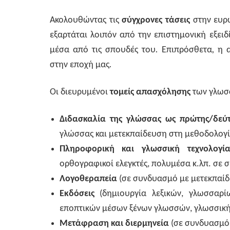
Ακολουθώντας τις
σύγχρονες τάσεις
στην ευ
εξαρτάται λοιπόν από την επιστημονική εξει
μέσα από τις σπουδές του
.
Επιπρόσθετα
,
η 
στην εποχή μας
.
Οι διευρυμένοι
τομείς απασχόλησης
των γλωσ
Διδασκαλία της γλώσσας ως πρώτης/δεύ
γλώσσας και μετεκπαίδευση στη μεθοδολογί
Πληροφορική και γλωσσική τεχνολογ
ορθογραφικοί ελεγκτές, πολυμέσα κ.λπ. σε 
Λογοθεραπεία
(σε συνδυασμό με μετεκπαίδε
Εκδόσεις
(δημιουργία λεξικών, γλωσσαρί
εποπτικών μέσων ξένων γλωσσών, γλωσσική 
Μετάφραση και διερμηνεία
(σε συνδυασμό 