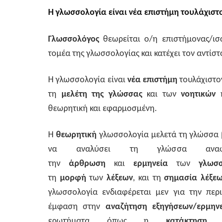
Η γλωσσολογία είναι νέα επιστήμη τουλάχιστ
Γλωσσολόγος
θεωρείται ο/η επιστήμονας/ισ
τομέα της γλωσσολογίας και κατέχει τον αντίστ
Η γλωσσολογία είναι
νέα επιστήμη
τουλάχιστο
τη
μελέτη της γλώσσας
και των
νοητικών
θεωρητική και εφαρμοσμένη.
Η
θεωρητική
γλωσσολογία μελετά τη γλώσσα
να αναλύσει τη γλώσσα αναφ
την
άρθρωση
και
ερμηνεία
των
γλωσ
τη
μορφή
των
λέξεων
, και τη
σημασία λέξε
γλωσσολογία ενδιαφέρεται μεν για την περ
έμφαση στην
αναζήτηση εξηγήσεων/ερμη
ερωτήματα όπως η
κατάκτησ