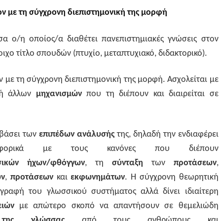
ον με τη σύγχρονη διεπιστημονική της μορφή
σα ο/η οποίος/α διαθέτει πανεπιστημιακές γνώσεις στον
οιχο τίτλο σπουδών (πτυχίο, μεταπτυχιακό, διδακτορικό).
ν με τη σύγχρονη διεπιστημονική της μορφή. Ασχολείται με
ή άλλων
μηχανισμών
που τη διέπουν και διαιρείται σε
 βάσει των
επιπέδων ανάλυσής
της, δηλαδή την ενδιαφέρει
ορικά με τους κανόνες που διέπουν
σικών ήχων/φθόγγων
, τη
σύνταξη
των
προτάσεων
,
ων
,
προτάσεων
και
εκφωνημάτων
. Η σύγχρονη θεωρητική
ιγραφή του γλωσσικού συστήματος αλλά δίνει ιδιαίτερη
νειών
με απώτερο σκοπό να απαντήσουν σε θεμελιώδη
η της γλώσσας
από τους ανθρώπους και