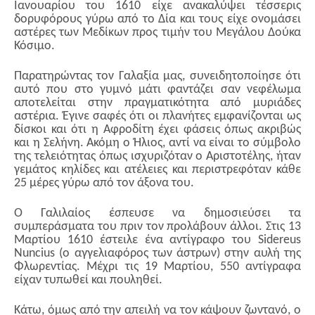
Ιανουαρίου του 1610 είχε ανακαλύψει τέσσερις
δορυφόρους γύρω από το Δία και τους είχε ονομάσει
αστέρες των Μεδίκων προς τιμήν του Μεγάλου Δούκα
Κόσιμο.
Παρατηρώντας τον Γαλαξία μας, συνειδητοποίησε ότι
αυτό που στο γυμνό μάτι φαντάζει σαν νεφέλωμα
αποτελείται στην πραγματικότητα από μυριάδες
αστέρια. Έγινε σαφές ότι οι πλανήτες εμφανίζονται ως
δίσκοι και ότι η Αφροδίτη έχει φάσεις όπως ακριβώς
και η Σελήνη. Ακόμη ο Ήλιος, αντί να είναι το σύμβολο
της τελειότητας όπως ισχυριζόταν ο Αριστοτέλης, ήταν
γεμάτος κηλίδες και ατέλειες και περιστρεφόταν κάθε
25 μέρες γύρω από τον άξονα του.
Ο Γαλιλαίος έσπευσε να δημοσιεύσει τα
συμπεράσματα του πριν τον προλάβουν άλλοι. Στις 13
Μαρτίου 1610 έστειλε ένα αντίγραφο του Sidereus
Nuncius (ο αγγελιαφόρος των άστρων) στην αυλή της
Φλωρεντίας. Μέχρι τις 19 Μαρτίου, 550 αντίγραφα
είχαν τυπωθεί και πουληθεί.
Κάτω, όμως από την απειλή να τον κάψουν ζωντανό, ο