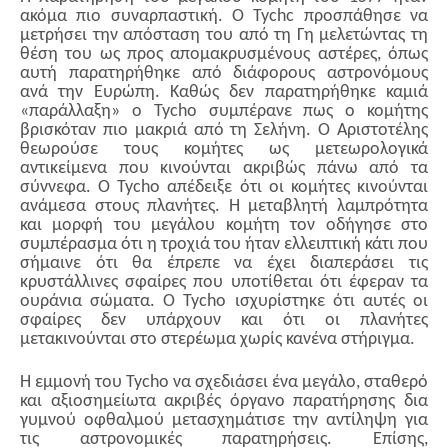
ακόμα πιο συναρπαστική. Ο Tychc προσπάθησε να
μετρήσει την απόσταση του από τη Γη μελετώντας τη
θέση του ως προς απομακρυσμένους αστέρες, όπως
αυτή παρατηρήθηκε από διάφορους αστρονόμους
ανά την Ευρώπη. Καθώς δεν παρατηρήθηκε καμιά
«παράλλαξη» ο Tycho συμπέρανε πως ο κομήτης
βρισκόταν πιο μακριά από τη Σελήνη. Ο Αριστοτέλης
θεωρούσε τους κομήτες ως μετεωρολογικά
αντικείμενα που κινούνται ακριβώς πάνω από τα
σύννεφα. Ο Tycho απέδειξε ότι οι κομήτες κινούνται
ανάμεσα στους πλανήτες. Η μεταβλητή λαμπρότητα
και μορφή του μεγάλου κομήτη τον οδήγησε στο
συμπέρασμα ότι η τροχιά του ήταν ελλειπτική κάτι που
σήμαινε ότι θα έπρεπε να έχει διαπεράσει τις
κρυστάλλινες σφαίρες που υποτίθεται ότι έφεραν τα
ουράνια σώματα. Ο Tycho ισχυρίστηκε ότι αυτές οι
σφαίρες δεν υπάρχουν και ότι οι πλανήτες
μετακινούνται στο στερέωμα χωρίς κανένα στήριγμα.
Η εμμονή του Tycho να σχεδιάσει ένα μεγάλο, σταθερό
και αξιοσημείωτα ακριβές όργανο παρατήρησης δια
γυμνού οφθαλμού μετασχημάτισε την αντίληψη για
τις αστρονομικές παρατηρήσεις. Επίσης,