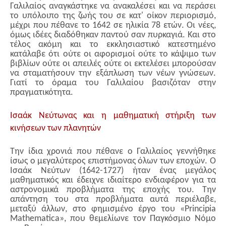
Γαλιλαίος αναγκάστηκε να ανακαλέσει και να περάσει
το υπόλοιπο της ζωής του σε κατ' οίκον περιορισμό,
μέχρι που πέθανε το 1642 σε ηλικία 78 ετών. Οι νέες,
όμως ιδέες διαδόθηκαν παντού σαν πυρκαγιά. Και στο
τέλος ακόμη και το εκκλησιαστικό κατεστημένο
κατάλαβε ότι ούτε οι αφορισμοί ούτε το κάψιμο των
βιβλίων ούτε οι απειλές ούτε οι εκτελέσει μπορούσαν
να σταματήσουν την εξάπλωση των νέων γνώσεων.
Γιατί το όραμα του Γαλιλαίου βασιζόταν στην
πραγματικότητα.
Ισαάκ Νεύτωνας και η μαθηματική στήριξη των
κινήσεων των πλανητών
Την ίδια χρονιά που πέθανε ο Γαλιλαίος γεννήθηκε
ίσως ο μεγαλύτερος επιστήμονας όλων των εποχών. Ο
Ισαάκ Νεύτων (1642-1727) ήταν ένας μεγάλος
μαθηματικός και έδειχνε ιδιαίτερο ενδιαφέρον για τα
αστρονομικά προβλήματα της εποχής του. Την
απάντηση του στα προβλήματα αυτά περιέλαβε,
μεταξύ άλλων, στο φημισμένο έργο του «Principia
Mathematica», που θεμελίωνε τον Παγκόσμιο Νόμο