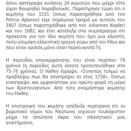
όπου κατέγραψε κινήσεις 24 κομητών που μέχρι τότε
είχαν θεωρηθεί παραβολικές. Παρατήρησε τώρα ότι ο
κομήτης του 1531 (όπως παρατηρήθηκε από τον
Petrus Apianus) είχε παρόμοια τροχιά με αυτούς του
1607 (όπως παρατηρήθηκε από τον Johannes Kepler)
και του 1682, και έτσι κατέληξε στο συμπέρασμα ότι
πρόκειται για τον ίδιο κομήτη που έχει μια κλειστή,
πολύ επιμήκη ελλειπτική τροχιά γύρω από τον Ήλιο και
που είναι ορατός μόνο όταν περνά κοντά Γη.
Η περίοδος επανεμφάνισης του είναι περίπου 76
χρόνια (η περίοδος αυτή έκτοτε τροποποιήθηκε στα
75-76 χρόνια). Ο Halley έγραψε: «Συνεπώς τολμώ να
προβλέψω πως θα επιστρέψει το έτος 1758». Όντως
επέστρεψε, και εμφανίστηκε για πρώτη φορά τη μέρα
των Χριστουγέννων. Από τότε ονομάστηκε κομήτης
του Halley.
Η επιστροφή του κομήτη απέδειξε περίτρανα ότι οι
βαρυτικοί νόμοι του Νεύτωνα ισχύουν τουλάχιστον
μέχρι τα απώτατα άκρα του πλανητικού μας
συστήματος.