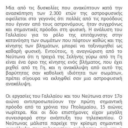
Μία από τις δυσκολίες που ανακύπτουν κατά την
ανασκόπηση των 2.300 ετών της αστροφυσικής
οφείλεται στο γεγονός ότι πολλές από τις προόδους
που έγιναν από τους αστρονόμους, ήταν συγχρόνως
και σημαντικές πρόοδοι στη φυσική. Η ανάλυση του
Γαλιλαίου για το ρόλο της επιτάχυνσης στην
κατανόηση των σωμάτων που πέφτουν καθώς και της
κίνησης των βλημάτων, μπορεί να ταξινομηθεί ως
καθαρή φυσική. Εντούτοις, η αναγνώριση από το
Νεύτωνα ότι η τροχιά της Σελήνης γύρω από τη Γη
είναι ένα όριο της κίνησης ενός βλήματος, που έχει
ριχθεί από τη Γη, και η ανακάλυψη από αυτό της
βαρύτητας σαν καθολική ιδιότητα των σωμάτων,
πρέπει σίγουρα να εκληφθεί σαν μια αστροφυσική
ανακάλυψη.
Οι εργασίες του Γαλιλαίου και του Νεύτωνα στον 17ο
αιώνα αντιπροσωπεύουν την πρώτη σημαντική
πρόοδο από τα χρόνια του Πτολεμαίου, 15 αιώνες
νωρίτερα. Και οι δύο επιστήμονες είχαν μεγάλη
συνεισφορά στην ανάπτυξη του τηλεσκοπίου. Ο
Νεύτωνας μάλιστα παρείχε την κρίσιμη σημαντική