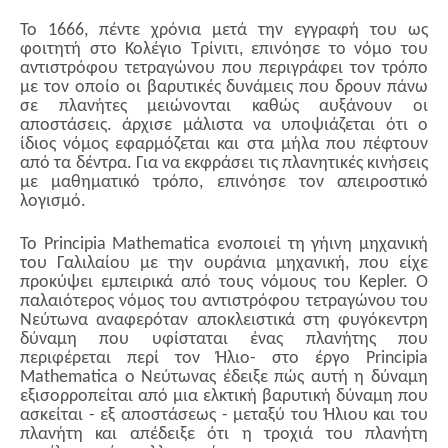
Το 1666, πέντε χρόνια μετά την εγγραφή του ως
φοιτητή στο Κολέγιο Τρίνιτι, επινόησε το νόμο του
αντιστρόφου τετραγώνου που περιγράφει τον τρόπο
με τον οποίο οι βαρυτικές δυνάμεις που δρουν πάνω
σε πλανήτες μειώνονται καθώς αυξάνουν οι
αποστάσεις. άρχισε μάλιστα να υποψιάζεται ότι ο
ίδιος νόμος εφαρμόζεται και στα μήλα που πέφτουν
από τα δέντρα. Για να εκφράσει τις πλανητικές κινήσεις
με μαθηματικό τρόπο, επινόησε τον απειροστικό
λογισμό.
Το Principia Mathematica ενοποιεί τη γήινη μηχανική
του Γαλιλαίου με την ουράνια μηχανική, που είχε
προκύψει εμπειρικά από τους νόμους του Kepler. Ο
παλαιότερος νόμος του αντιστρόφου τετραγώνου του
Νεύτωνα αναφερόταν αποκλειστικά στη φυγόκεντρη
δύναμη που υφίσταται ένας πλανήτης που
περιφέρεται περί τον Ήλιο- στο έργο Principia
Mathematica ο Νεύτωνας έδειξε πώς αυτή η δύναμη
εξισορροπείται από μια ελκτική βαρυτική δύναμη που
ασκείται - εξ αποστάσεως - μεταξύ του Ήλιου και του
πλανήτη και απέδειξε ότι η τροχιά του πλανήτη