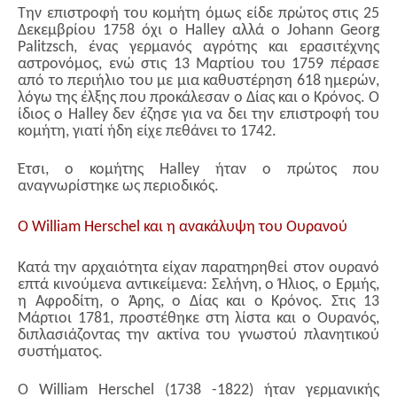
Την επιστροφή του κομήτη όμως είδε πρώτος στις 25
Δεκεμβρίου 1758 όχι ο Halley αλλά ο Johann Georg
Palitzsch, ένας γερμανός αγρότης και ερασιτέχνης
αστρονόμος, ενώ στις 13 Μαρτίου του 1759 πέρασε
από το περιήλιο του με μια καθυστέρηση 618 ημερών,
λόγω της έλξης που προκάλεσαν ο Δίας και ο Κρόνος. Ο
ίδιος ο Halley δεν έζησε για να δει την επιστροφή του
κομήτη, γιατί ήδη είχε πεθάνει το 1742.
Έτσι, ο κομήτης Halley ήταν ο πρώτος που
αναγνωρίστηκε ως περιοδικός.
Ο William Herschel και η ανακάλυψη του Ουρανού
Κατά την αρχαιότητα είχαν παρατηρηθεί στον ουρανό
επτά κινούμενα αντικείμενα: Σελήνη, ο Ήλιος, ο Ερμής,
η Αφροδίτη, ο Άρης, ο Δίας και ο Κρόνος. Στις 13
Μάρτιοι 1781, προστέθηκε στη λίστα και ο Ουρανός,
διπλασιάζοντας την ακτίνα του γνωστού πλανητικού
συστήματος.
O William Herschel (1738 -1822) ήταν γερμανικής