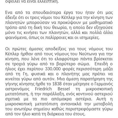
οφείλει να είναι ελλειπτική.
Ένα από τα σπουδαιότερα έργα του ήταν ότι μας
έδειξε ότι οι τρεις νόμοι του Κέπλερ για την κίνηση των
πλανητών μπορούσαν να προκύψουν με μαθηματικό
τρόπο από τη δική του θεωρία, η οποία δεν εξηγούσε
μόνο τις κινήσει των πλανητών, αλλά και πολλά άλλα
φαινόμενα, όπως οι παλίρροιες και οι ισημερίες.
Οι πρώτες άμεσες αποδείξεις για τους νόμους του
Κέπλερ ήρθαν από τους νόμους του Νεύτωνα για την
κίνηση, που λένε ότι το ελαφρύτερο πάντα βρίσκεται
σε τροχιά γύρω από το βαρύτερο σώμα. Επειδή ο
ήλιος έχει περίπου 330.000 φορές περισσότερη μάζα
από τη Γη, φυσικά και ο πλανήτης μας πρέπει να
κινείται γύρω από αυτόν. Μια άμεση παρατήρηση της
γήινης κίνησης ήρθε το 1838 όταν μέτρησε ο Γερμανός
αστρονόμος Friedrich Bessel τη μικροσκοπική
μετατόπιση, ή την παράλλαξη, ενός κοντινού αστεριού
σχετικά με τα πιο απόμακρα αστέρια. Αυτή η
μικροσκοπική μετατόπιση αντανακλά την μεταβολή
του ανωτέρω σημείου καθώς περιστρεφόμαστε γύρω
από τον ήλιο κατά τη διάρκεια του έτους.