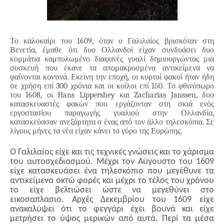
Το καλοκαίρι του 1609, όταν ο Γαλιλαίος βρισκόταν στη
Βενετία, έμαθε ότι δυο Ολλανδοί είχαν συνδυάσει δυο
κομμάτια καμπυλωμένο διαφανές γυαλί δημιουργώντας μια
συσκευή που έκανε τα απομακρυσμένα αντικείμενα να
φαίνονται κοντινά. Εκείνη την εποχή, οι κυρτοί φακοί ήταν ήδη
σε χρήση επί 300 χρόνια και οι κοίλοι επί 150. Το φθινόπωρο
του 1608, οι Hans Lippershey και Zacharias Janssen, δυο
κατασκευαστές φακών που εργάζονταν στη σκιά ενός
εργοστασίου παραγωγής γυαλιού στην Ολλανδία,
κατασκεύασαν ανεξάρτητα ο ένας από τον άλλο τηλεσκόπια. Σε
λίγους μήνες τα νέα είχαν κάνει το γύρο της Ευρώπης.
Ο Γαλιλαίος είχε και τις τεχνικές γνώσεις και το χάρισμα
του αυτοσχεδιασμού. Μέχρι τον Αύγουστο του 1609
είχε κατασκευάσει ένα τηλεσκόπιο που μεγέθυνε τα
αντικείμενα οκτώ φορές και μέχρι το τέλος του χρόνου
το είχε βελτιώσει ώστε να μεγεθύνει στο
εικοσαπλασιο. Αρχές Δεκεμβρίου του 1609 είχε
ανακαλύψει ότι το φεγγάρι έχει βουνά και είχε
μετρήσει το ύψος μερικών από αυτά. Περί τα μέσα