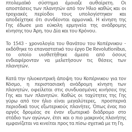
πτολεμαϊκό σύστημα έμοιαζε αυθαίρετη. Οι
αποστάσεις των πλανητών από τον Ήλιο καθώς και οι
τροχιακές περίοδοι τους υπολογίστηκαν και
αποδείχτηκε ότι συνδέονται αρμονικά. Η κίνηση της
Γης έδωσε μια εύκολη ερμηνεία της ανάδρομης
κίνησης του Άρη, του Δία και του Κρόνου.
Το 1543 - χρονολογία του θανάτου του Κοπέρνικου -
εκδόθηκε το επαναστατικό του έργο De Revolutionibus,
το οποίο υιοθετήθηκε άμεσα από όσους
ενδιαφέρονταν να μελετήσουν τις θέσεις των
πλανητών.
Κατά την ηλιοκεντρική άποψη του Κοπέρνικου για τον
Κόσμο, η περιστασιακή ανάδρομη κίνηση των
πλανητών, οφείλεται στις συνδυασμένες κινήσεις της
Γης και των πλανητών. Καθώς οι ταχύτητες της Γης
γύρω από τον ήλιο είναι μεγαλύτερες, προσπερνά
περιοδικά τους εξωτερικούς πλανήτες. Όπως ένας πιο
αργός δρομέας σε έναν εξωτερικό διάδρομο στο
στάδιο των αγώνων, έτσι και ο πιο μακρινός πλανήτης
εμφανίζεται να κινείται προς τα πίσω σχετικά με τη Γη.