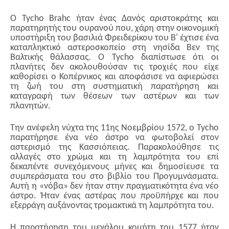
Ο Tycho Brahc ήταν ένας Δανός αριστοκράτης και
παρατηρητής του ουρανού που, χάρη στην οικονομική
υποστήριξη του βασιλιά Φρειδερίκου του B' έχτισε ένα
καταπληκτικό αστεροσκοπείο στη νησίδα Βεν της
Βαλτικής θάλασσας. O Tycho διαπίστωσε ότι οι
πλανήτες δεν ακολουθούσαν τις τροχιές που είχε
καθορίσει ο Κοπέρνικος και αποφάσισε να αφιερώσει
τη ζωή του στη συστηματική παρατήρηση και
καταγραφή των θέσεων των αστέρων και των
πλανητών.
Την ανέφελη νύχτα της 11ης Νοεμβρίου 1572, ο Tycho
παρατήρησε ένα νέο άστρο να φωτοβολεί στον
αστερισμό της Κασσιόπειας. Παρακολούθησε τις
αλλαγές στο χρώμα και τη λαμπρότητα του επί
δεκαπέντε συνεχόμενους μήνες και δημοσίευσε τα
συμπεράσματα του στο βιβλίο του Προγυμνάσματα.
Αυτή η «νόβα» δεν ήταν στην πραγματικότητα ένα νέο
άστρο. Ήταν ένας αστέρας που προϋπήρχε και που
εξερράγη αυξάνοντας τρομακτικά τη λαμπρότητα του.
Η παρατήρηση του μεγάλου κομήτη του 1577 ήταν