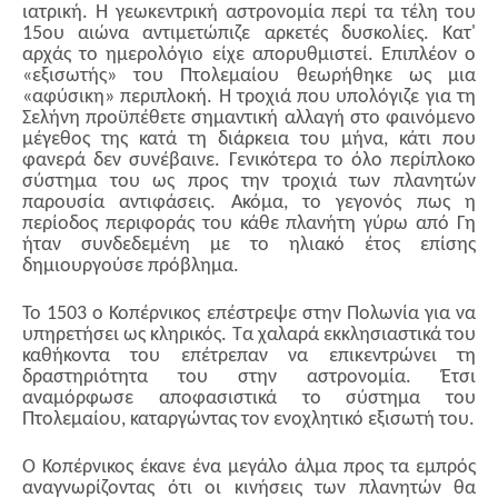
ιατρική. Η γεωκεντρική αστρονομία περί τα τέλη του
15ου αιώνα αντιμετώπιζε αρκετές δυσκολίες. Κατ'
αρχάς το ημερολόγιο είχε απορυθμιστεί. Επιπλέον ο
«εξισωτής» του Πτολεμαίου θεωρήθηκε ως μια
«αφύσικη» περιπλοκή. Η τροχιά που υπολόγιζε για τη
Σελήνη προϋπέθετε σημαντική αλλαγή στο φαινόμενο
μέγεθος της κατά τη διάρκεια του μήνα, κάτι που
φανερά δεν συνέβαινε. Γενικότερα το όλο περίπλοκο
σύστημα του ως προς την τροχιά των πλανητών
παρουσία αντιφάσεις. Ακόμα, το γεγονός πως η
περίοδος περιφοράς του κάθε πλανήτη γύρω από Γη
ήταν συνδεδεμένη με το ηλιακό έτος επίσης
δημιουργούσε πρόβλημα.
Το 1503 ο Κοπέρνικος επέστρεψε στην Πολωνία για να
υπηρετήσει ως κληρικός. Τα χαλαρά εκκλησιαστικά του
καθήκοντα του επέτρεπαν να επικεντρώνει τη
δραστηριότητα του στην αστρονομία. Έτσι
αναμόρφωσε αποφασιστικά το σύστημα του
Πτολεμαίου, καταργώντας τον ενοχλητικό εξισωτή του.
Ο Κοπέρνικος έκανε ένα μεγάλο άλμα προς τα εμπρός
αναγνωρίζοντας ότι οι κινήσεις των πλανητών θα