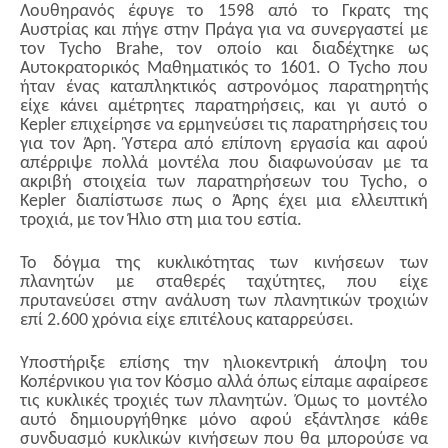
Λουθηρανός έφυγε το 1598 από το Γκρατς της
Αυστρίας και πήγε στην Πράγα για να συνεργαστεί με
τον Tycho Brahe, τον οποίο και διαδέχτηκε ως
Αυτοκρατορικός Μαθηματικός το 1601. Ο Tycho που
ήταν ένας καταπληκτικός αστρονόμος παρατηρητής
είχε κάνει αμέτρητες παρατηρήσεις, και γι αυτό ο
Kepler επιχείρησε να ερμηνεύσει τις παρατηρήσεις του
για τον Άρη. Ύστερα από επίπονη εργασία και αφού
απέρριψε πολλά μοντέλα που διαφωνούσαν με τα
ακριβή στοιχεία των παρατηρήσεων του Tycho, ο
Kepler διαπίστωσε πως ο Άρης έχει μια ελλειπτική
τροχιά, με τον Ήλιο στη μια του εστία.
Το δόγμα της κυκλικότητας των κινήσεων των
πλανητών με σταθερές ταχύτητες, που είχε
πρυτανεύσει στην ανάλυση των πλανητικών τροχιών
επί 2.600 χρόνια είχε επιτέλους καταρρεύσει.
Υποστήριξε επίσης την ηλιοκεντρική άποψη του
Κοπέρνικου για τον Κόσμο αλλά όπως είπαμε αφαίρεσε
τις κυκλικές τροχιές των πλανητών. Όμως το μοντέλο
αυτό δημιουργήθηκε μόνο αφού εξάντλησε κάθε
συνδυασμό κυκλικών κινήσεων που θα μπορούσε να