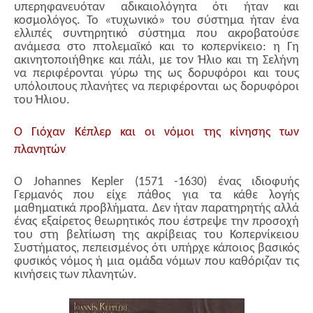
υπερηφανευόταν αδικαιολόγητα ότι ήταν και
κοσμολόγος. To «τυχωνικό» του σύστημα ήταν ένα
ελλιπές συντηρητικό σύστημα που ακροβατούσε
ανάμεσα στο πτολεμαϊκό και το κοπερνίκειο: η Γη
ακινητοποιήθηκε και πάλι, με τον Ήλιο και τη Σελήνη
να περιφέρονται γύρω της ως δορυφόροι και τους
υπόλοιπους πλανήτες να περιφέρονται ως δορυφόροι
του Ήλιου.
Ο Γιόχαν Κέπλερ και οι νόμοι της κίνησης των
πλανητών
Ο Johannes Kepler (1571 -1630) ένας ιδιοφυής
Γερμανός που είχε πάθος για τα κάθε λογής
μαθηματικά προβλήματα. Δεν ήταν παρατηρητής αλλά
ένας εξαίρετος θεωρητικός που έστρεψε την προσοχή
του στη βελτίωση της ακρίβειας του Κοπερνίκειου
Συστήματος, πεπεισμένος ότι υπήρχε κάποιος βασικός
φυσικός νόμος ή μια ομάδα νόμων που καθόριζαν τις
κινήσεις των πλανητών.