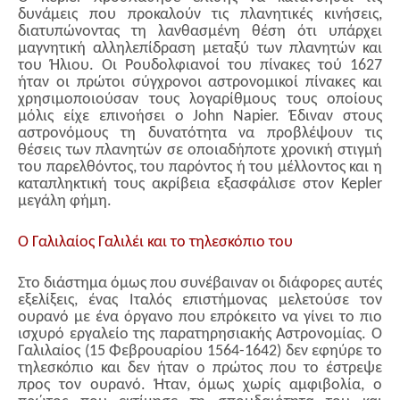
δυνάμεις που προκαλούν τις πλανητικές κινήσεις,
διατυπώνοντας τη λανθασμένη θέση ότι υπάρχει
μαγνητική αλληλεπίδραση μεταξύ των πλανητών και
του Ήλιου. Οι Ρουδολφιανοί του πίνακες τού 1627
ήταν οι πρώτοι σύγχρονοι αστρονομικοί πίνακες και
χρησιμοποιούσαν τους λογαρίθμους τους οποίους
μόλις είχε επινοήσει ο John Napier. Έδιναν στους
αστρονόμους τη δυνατότητα να προβλέψουν τις
θέσεις των πλανητών σε οποιαδήποτε χρονική στιγμή
του παρελθόντος, του παρόντος ή του μέλλοντος και η
καταπληκτική τους ακρίβεια εξασφάλισε στον Kepler
μεγάλη φήμη.
Ο Γαλιλαίος Γαλιλέι και το τηλεσκόπιο του
Στο διάστημα όμως που συνέβαιναν οι διάφορες αυτές
εξελίξεις, ένας Ιταλός επιστήμονας μελετούσε τον
ουρανό με ένα όργανο που επρόκειτο να γίνει το πιο
ισχυρό εργαλείο της παρατηρησιακής Αστρονομίας. Ο
Γαλιλαίος (15 Φεβρουαρίου 1564-1642) δεν εφηύρε το
τηλεσκόπιο και δεν ήταν ο πρώτος που το έστρεψε
προς τον ουρανό. Ήταν, όμως χωρίς αμφιβολία, ο