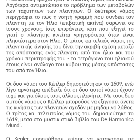
Αργότερα αντιμετώπισε το πρόβλημα των μεταβολών
των ταχυτήτων των πλανητών. Ο δεύτερος νόμος
περιγράφει το πώς η νοητή γραμμή που συνδέει τον
πλανήτη με τον Ήλιο (επιβατική ακτίνα) σαρώνει σε
ίσους χρόνους, ίσες επιφάνειες, κάτι που εξηγεί το
γιατί ο πλανήτης κινείται γρηγορότερα όταν είναι
πλησιέστερα στον Ήλιο. Ο τρίτος και τελικός νόμος της
πλανητικής κίνησής του δίνει την ακριβή σχέση μεταξύ
της απόστασης ενός πλανήτη από τον ήλιο και του
χρόνου περιστροφής του - το τετράγωνο του ηλιακού
έτους είναι ανάλογο του κύβου της μέσης απόστασης
του από τον Ήλιο.
Οι δυο νόμοι του Κέπλερ δημοσιεύτηκαν το 1609, ενώ
λίγο αργότερα απέδειξε ότι οι δυο αυτοί νόμοι έχουν
ισχύ και για όλους τους άλλους πλανήτες. Με τους δυο
αυτούς νόμους ο Κέπλερ μπορούσε να εξηγήσει άνετα
τις κινήσεις των πλανητών σχεδόν με μηδαμινό λάθος.
Ο τρίτος και τελευταίος νόμος του δημοσιεύτηκε το
1619, μέσα στο μυστικιστικό βιβλίο του De Harmonica
Mundi.
Ο Kepler προσπάθησε επίσης να κατανοήσει τις