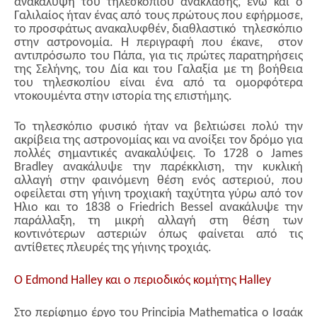
ανακάλυψη του τηλεσκοπίου ανάκλασης, ενώ και ο
Γαλιλαίος ήταν ένας από τους πρώτους που εφήρμοσε,
το προσφάτως ανακαλυφθέν, διαθλαστικό τηλεσκόπιο
στην αστρονομία. Η περιγραφή που έκανε, στον
αντιπρόσωπο του Πάπα, για τις πρώτες παρατηρήσεις
της Σελήνης, του Δία και του Γαλαξία με τη βοήθεια
του τηλεσκοπίου είναι ένα από τα ομορφότερα
ντοκουμέντα στην ιστορία της επιστήμης.
Το τηλεσκόπιο φυσικό ήταν να βελτιώσει πολύ την
ακρίβεια της αστρονομίας και να ανοίξει τον δρόμο για
πολλές σημαντικές ανακαλύψεις. Το 1728 ο James
Bradley ανακάλυψε την παρέκκλιση, την κυκλική
αλλαγή στην φαινόμενη θέση ενός αστεριού, που
οφείλεται στη γήινη τροχιακή ταχύτητα γύρω από τον
Ήλιο και το 1838 ο Friedrich Bessel ανακάλυψε την
παράλλαξη, τη μικρή αλλαγή στη θέση των
κοντινότερων αστεριών όπως φαίνεται από τις
αντίθετες πλευρές της γήινης τροχιάς.
Ο Edmond Halley και ο περιοδικός κομήτης Halley
Στο περίφημο έργο του Principia Mathematica ο Ισαάκ