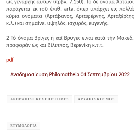
ώς γενάρχης αυτών (πρβλ. 7,150). Τό δέ όνομα Άρταϊοι
παράγεται έκ τοϋ έπιθ. arta, όπερ υπάρχει εις πολλά
κύρια ονόματα (Άρτάβανος, Αρταφέρνης, Αρταξέρξης
κ.λ.) και σημαίνει υψηλός, ισχυρός, ευγενής.
2 Τό όνομα Βρίγες ή καϊ Βρυγες είναι κατά τήν Μακεδ.
προφοράν ώς και Βίλιππος, Βερενίκη κ.τ.τ.
pdf
Αναδημοσίευση Philomαtheia 04 Σεπτεμβρίου 2022
ΑΝΘΡΩΠΙΣΤΙΚΕΣ ΕΠΙΣΤΗΜΕΣ
ΑΡΧΑΙΟΣ ΚΟΣΜΟΣ
ΕΤΥΜΟΛΟΓΙΑ