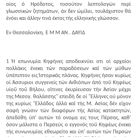
οίος ό Ηρόδοτος, τοσούτον λεπτολογών περί
γλωσσικών ζητημάτων, άν δεν ώμίλει, τουλάχιστον θά
ένόει και άλλην τινά έκτος τής ελληνικής γλώσσαν.
Έν Θεσσαλονίκη. Ε Μ Μ ΑΝ . ΔΑΥΙΔ
1 Ή επωνυμία Κηφήνες αποδεικνύει οτι οί αρχαίοι
πολλάκις ένεκα τών παραδόσεων καϊ τών μύθων
ύπέπιπτον εις Ίστορικάς πλάνας. Κηφήνες ήσαν κυρίως
οί Άσσυριοι συγγενείς τών Αιθιόπων άπό τοϋ Κηφέως
υίοΰ τοΰ Βήλου, οϊτινες έκυρίευσαν τήν Άσίαν μέχρι
της Μεσογ. θαλάσσης" επειδή δε οί "Ελληνες ού μόνον
της κυρίως "Ελλάδος άλλά καϊ τής Μ. Ασίας δέν είχον
σαφή γνώσιν τών διαφόρων τής Ασίας κατακτητών,
άπεδόθη ύπ' αυτών τό ονομα εις τους Πέρσας, καθ'
όσον μάλιστα ο Περσεύς ο εγγονός τοΰ Κηφέως ένεκα
τής συνωνυμίας εθεωρείτο και ύπ' αυτών τών Περσών