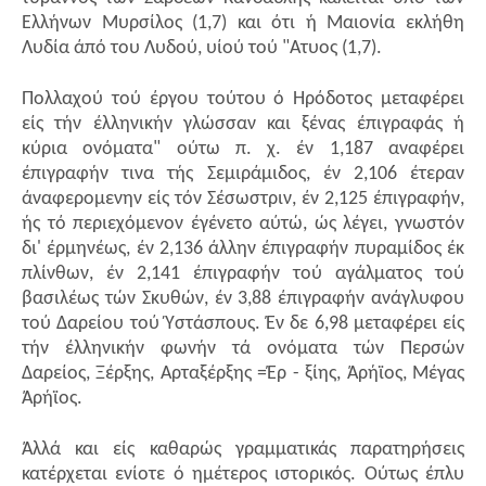
Ελλήνων Μυρσίλος (1,7) και ότι ή Μαιονία εκλήθη
Λυδία άπό του Λυδού, υίού τού "Ατυος (1,7).
Πολλαχού τού έργου τούτου ό Ηρόδοτος μεταφέρει
είς τήν έλληνικήν γλώσσαν και ξένας έπιγραφάς ή
κύρια ονόματα" ούτω π. χ. έν 1,187 αναφέρει
έπιγραφήν τινα τής Σεμιράμιδος, έν 2,106 έτεραν
άναφερομενην είς τόν Σέσωστριν, έν 2,125 έπιγραφήν,
ής τό περιεχόμενον έγένετο αύτώ, ώς λέγει, γνωστόν
δι' έρμηνέως, έν 2,136 άλλην έπιγραφήν πυραμίδος έκ
πλίνθων, έν 2,141 έπιγραφήν τού αγάλματος τού
βασιλέως τών Σκυθών, έν 3,88 έπιγραφήν ανάγλυφου
τού Δαρείου τού Ύστάσπους. Έν δε 6,98 μεταφέρει είς
τήν έλληνικήν φωνήν τά ονόματα τών Περσών
Δαρείος, Ξέρξης, Αρταξέρξης =Έρ - ξίης, Άρήϊος, Μέγας
Άρήϊος.
Άλλά και είς καθαρώς γραμματικάς παρατηρήσεις
κατέρχεται ενίοτε ό ημέτερος ιστορικός. Ούτως έπλυ