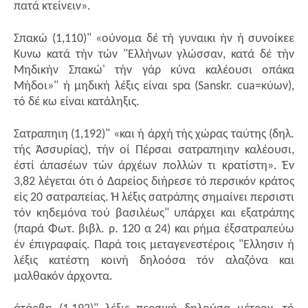
πατά κτείνειν».
Σπακώ (1,110)" «ούνομα δέ τή γυναικι ήν ή συνοίκεε
Κυνω κατά τήν τών "Ελλήνων γλώσσαν, κατά δέ τήν
Μηδικήν Σπακώ' τήν γάρ κύνα καλέουσι οπάκα
Μήδοι»" ή μηδική λέξις είναι spα (Sanskr. cua=κύων),
τό δέ κω είναι κατάληξις.
Σατραπηιη (1,192)" «και ή άρχή τής χώρας ταύτης (δηλ.
τής Άσσυρίας), τήν οί Πέρσαι σατραπηιην καλέουσι,
έστί άπασέων τών άρχέων πολλών τι κρατίστη». Έν
3,82 λέγεται ότι ό Δαρείος διήρεσε τό περσικόν κράτος
είς 20 σατραπείας. Ή λέξις σατράπης σημαίνει περσιστι
τόν κηδεμόνα τού βασιλέως" υπάρχει και εξατράπης
(παρά Φωτ. βιβλ. ρ. 120 α 24) και ρήμα έξσατραπεύω
έν έπιγραφαίς. Παρά τοις μεταγενεστέροις "Ελλησιν ή
λέξις κατέστη κοινή δηλοόσα τόν αλαζόνα και
μαλθακόν άρχοντα.