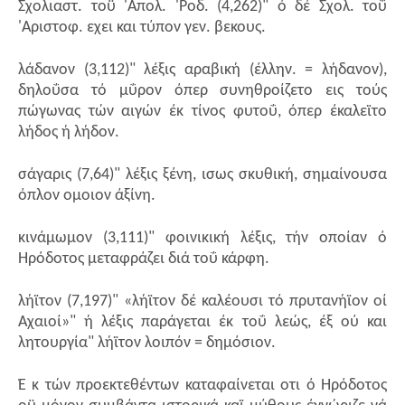
Σχολιαστ. τοϋ 'Απολ. 'Ροδ. (4,262)" ό δέ Σχολ. τοΰ
'Αριστοφ. εχει και τύπον γεν. βεκους.
λάδανον (3,112)" λέξις αραβική (έλλην. = λήδανον),
δηλοΰσα τό μΰρον όπερ συνηθροίζετο εις τούς
πώγωνας τών αιγών έκ τίνος φυτοΰ, όπερ έκαλεϊτο
λήδος ή λήδον.
σάγαρις (7,64)" λέξις ξένη, ισως σκυθική, σημαίνουσα
όπλον ομοιον άξίνη.
κινάμωμον (3,111)" φοινικική λέξις, τήν οποίαν ό
Ηρόδοτος μεταφράζει διά τοΰ κάρφη.
λήϊτον (7,197)" «λήϊτον δέ καλέουσι τό πρυτανήϊον οί
Αχαιοί»" ή λέξις παράγεται έκ τοΰ λεώς, έξ ού και
λητουργία" λήϊτον λοιπόν = δημόσιον.
Έ κ τών προεκτεθέντων καταφαίνεται οτι ό Ηρόδοτος