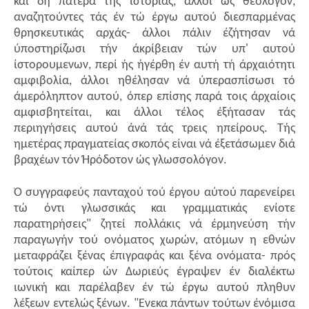
και δή πατερα τής ιστορίας, άλλοι ώς θεολόγον,
αναζητούντες τάς έν τώ έργω αυτού διεσπαρμένας
θρησκευτικάς αρχάς- άλλοι πάλιν έζήτησαν νά
ύποστηρίζωσι τήν άκρίβειαν τών υπ' αυτού
ίστορουμενων, περί ής ήγέρθη έν αυτή τή άρχαιότητι
αμφιβολία, άλλοι ηθέλησαν νά ύπερασπίσωσι τό
άμερόληπτον αυτού, όπερ επίσης παρά τοις άρχαίοις
αμφισβητείται, και άλλοι τέλος έξήτασαν τάς
περιηγήσεις αυτού άνά τάς τρεις ηπείρους. Τής
ημετέρας πραγματείας σκοπός είναι νά έξετάσωμεν διά
βραχέων τόν Ήρόδοτον ώς γλωσσολόγον.
Ό συγγραφεύς πανταχού τού έργου αύτού παρενείρει
τώ όντι γλωσσικάς και γραμματικάς ενίοτε
παρατηρήσεις" ζητεί πολλάκις νά έρμηνεύση τήν
παραγωγήν τού ονόματος χωρών, ατόμων η εθνών
μεταφράζει ξένας έπιγραφάς και ξένα ονόματα- πρός
τούτοις καίπερ ών Δωριεύς έγραψεν έν διαλέκτω
ιωνική και παρέλαβεν έν τώ έργω αυτού πληθυν
λέξεων εντελώς ξένων. "Ενεκα πάντων τούτων ένόμισα