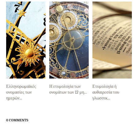
Ελληνορωμαϊκές
Η ετυμολογία των
Ετυμολογία ή
ονομασίες των
ονομάτων των 12 μη...
αυθαιρεσία του
ημερών...
γλωσσικ...
0 COMMENTS