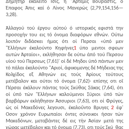
Δημήτηρ έκαλείτο Ισις, ή "Αρτεμις Βούβαστις, ό
Έπαφος Άπις καί ό Λίνος Μανερώς (2,79,154,156—
3,28).
Άλλαγού τού έργου αύτού ό ιστορικός εφιστά την
προσοχήν του εις τό όνομα διαφόρων εθνών. Ούτω
λοιπόν διδάσκει ήμας ότι οί Περσαι «ύπό μεν
"Ελλήνων έκαλούντο Κηφήνες
1
ύπο μεντοι σφεων
αυτών Άρταίοι», εκλήθησαν δε ούτω άπό τού Περσου
υίού τού Περσεως (7,61)' οί δέ Μηδοι ύπό πάντων μεν
τό πάλαι έκαλούντο "Αριοί, άφικομενης δέ Μήδειας της
Κολχίδος εξ Αθηνών εις τούς Άρίους τούτους
μετέβαλον και ούτοι τό όνομα (7,62)· επίσης οτι οϊ
Πέρσαι έκάλουν πάντας τούς Σκύθας Σάκας (7,64), ότι
οί ύπό τών "Ελλήνων καλούμενοι Σύριοι ύπό τών
βαρβάρων εκλήθησαν Άσσυριοι (7,63), οτι οί Φρύγες,
ώς οί Μακεδόνες λεγουσι, έκαλοΰντο Βρυγες
2
έφ'
Οσον χρόνον Ευρωπαίοι όντες σύνοικοι ήσαν τών
Μακεδόνων, μεταβάντες δέ εις τήν Άσίαν μετά της
χώρας μετέβαλον και τό όνομα (7,73), οτι τούς Σκύ ­ θας