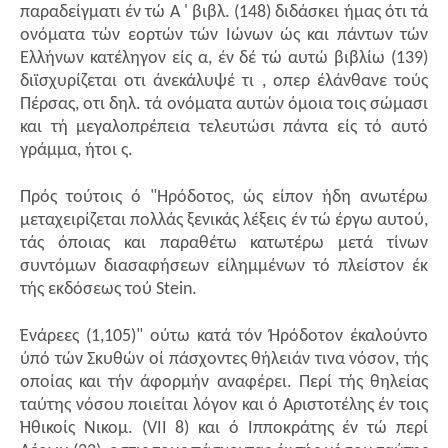
παραδείγματι έν τώ Α ' βιβλ. (148) διδάσκει ήμας ότι τά
ονόματα τών εορτών τών Ιώνων ώς και πάντων τών
Ελλήνων κατέληγον είς α, έν δέ τώ αυτώ βιβλίω (139)
διϊσχυρίζεται οτι άνεκάλυψέ τι , οπερ έλάνθανε τούς
Πέρσας, οτι δηλ. τά ονόματα αυτών όμοια τοις σώμασι
και τή μεγαλοπρέπεια τελευτώσι πάντα είς τό αυτό
γράμμα, ήτοι ς.
Πρός τούτοις ό "Ηρόδοτος, ώς είπον ήδη ανωτέρω
μεταχειρίζεται πολλάς ξενικάς λέξεις έν τώ έργω αυτού,
τάς όποιας και παραθέτω κατωτέρω μετά τίνων
συντόμων διασαφήσεων είλημμένων τό πλείστον έκ
τής εκδόσεως τού Stein.
Ένάρεες (1,105)" ούτω κατά τόν Ήρόδοτον έκαλούντο
ύπό τών Σκυθών οί πάσχοντες θήλειάν τινα νόσον, τής
οποίας και τήν άφορμήν αναφέρει. Περί τής θηλείας
ταύτης νόσου ποιείται λόγον και ό Αριστοτέλης έν τοις
Ήθικοίς Νικομ. (VII 8) και ό Ιπποκράτης έν τώ περί