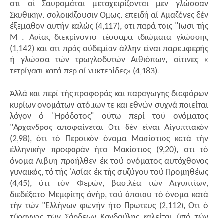
οτι οί Σαυρομάται μεταχειρίζονται μεν γλώσσαν
Σκυθικήν, σολοικίζουσιν Ομως, επειδή αί Αμαζόνες δέν
έξεμαθον αυτήν καλώς (4,117), οτι παρά τοις "Ιωσι τής
Μ . Ασίας διεκρίνοντο τέσσαρα ιδιώματα γλώσσης
(1,142) και οτι πρός ούδεμίαν άλλην είναι παρεμφερής
ή γλώσσα τών τρωγλοδυτών Αιθιόπων, οίτινες «
τετρίγασι κατά περ αί νυκτερίδες» (4,183).
Άλλά και περί τής προφοράς και παραγωγής διαφόρων
κυρίων ονομάτων ατόμων τε και εθνών συχνά ποιείται
λόγον ό "Ηρόδοτος" ούτω περί τού ονόματος
"Αρχανδρος αποφαίνεται Οτι δέν είναι Αίγυπτιακόν
(2,98), ότι τό Περσικόν όνομα Μασίστιος κατά τήν
έλληνικήν προφοράν ήτο Μακίστιος (9,20), οτι τό
όνομα Λιβυη προήλθεν έκ τού ονόματος αυτόχθονος
γυναικός, τό τής 'Ασίας έκ τής συζύγου τού Προμηθέως
(4,45), ότι τόν Φερών, βασιλέα τών Αιγυπτίων,
διεδέξατο Μεμφίτης άνήρ, τού όποιου τό όνομα κατά
τήν τών "Ελλήνων φωνήν ήτο Πρωτευς (2,112), Οτι ό
τύραννος τών Σάρδεων Κανδαύλης καλείται ύπό τών