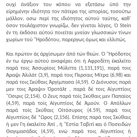
ουχί άνάξιον του κόπου να εξετάσω ύπό την
είρημένην ιδιότητα τον πάτερα της ιστορίας, τοσούτω
μάλλον, οσω περί της ιδιότητος αύτού ταύτης, καθ'
όσον τουλάχιστον γνωρίζω, δεν γίνεται λόγος. Ό Stein
έν τη έκδόσει αύτού ποιείται μνείαν γλωσσικών τίνων
χωρίων τού "Ηροδότου, παρεργως όμως και ελλιπώς.
Και πρώτον άς άρχίσωμεν άπό τών θεών. Ό "Ηρόδοτος
έν τω έργω αύτού αναφέρει ότι ή Αφροδίτη έκαλείτο
παρά τοις Άσσυρίοις Μύλιττα (1,131,191), παρά τοις
Άραψι Άλιλάτ (3,9), παρά τοις Περσαις Μίτρα (6,98) και
παρά τοις Σκύθαις Άργίμπασα (4,59). Ό Διόνυσος παρά
μεν τοις Άραψιν Όροτάλτ , παρά δέ τοις Αίγυπτίοις
"Οσιρις (2,154). Ό Ζευς παρά τοίς Σκύθαις μεν Παπαίος
(4,59), παρά τοίς Αίγυπτίοις δέ Άμούν. Ό Απόλλων
παρά τοίς Σκύθαις Οίτόσυρος (4.59), παρά τοις
Αίγυπτίοις δέ *Ωρος (2,156). Επίσης παρά τοις Σκύθαις
ή μεν Γη έκαλείτο Άπί , ή "Εστία Ταβιτί και ό Ποσειδών
Θαγιμασάδας (4,59), ενώ παρά τοις Αίγυπτίοις ή