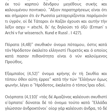
έκ τού καρπού δένδρου μεγέθους συκής και
καλουμένου ποντικού. "Αξιον παρατηρήσεως είναι ότι
και σήμερον έτι έν Ρωσσία μεταχειρίζονται παρόμοιόν
τι ύγρόν, οί δέ Τάταροι έν Καζάν έχουσι και αυτήν τήν
λέξιν ασχυ = atschi, δι' ής δηλούσι τό όξύ (Erman' s
Archi v fur wissensch. Kund e Russl . I 427).
Πόρατα (4,48)" σκυθικόν όνομα πόταμου, όστις κατά
τόν Ήρόδοτον έκαλείτο ελληνιστί Πυρετός και ό οποίος
κατά πασαν πιθανότητα είναι ό νύν καλούμενος
Προύθος.
Έξαμπαϊος (4,52)" όνομα κρήνης έν τή Σκυθία και
τόπου όθεν αύτη έρρεε" κατά τήν τών "Ελλήνων όμως
φωνήν, λέγει ο "Ηρόδοτος, έκαλείτο ό τόπος Ίραι οδοί.
Οιόρπατα (4,110)' «τάς δέ Αμαζόνας καλέουσι σκυθιστί
ο'όρπατα' δύναται δέ τό όνομα τούτο κατά "Ελλάδα
γλώσσαν άνδροκτόνοι' οίορ γάρ καλέουσι άνδρα, τό δέ