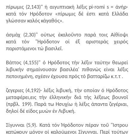
πίρωμις (2,143)" ή αιγυπτιακή λέξις pi-romi s = άνήρ·
κατά τόν Hρόδοτον «πίρωμις δέ έστι κατά Ελλάδα
γλώσσαν καλός κάγαθός».
άσμάχ (2,30)" ούτως έκαλοΰντο παρά τοις Αίθίοψι
κατά τόν "Ηρόδοτον οί έξ αριστεράς χειρός
παριστάμενοι τώ βασιλεΐ.
Βάττος (4,155)" ό Ηρόδοτος τήν λέξιν ταύτην θεωρεί
λιβυκήν σημαίνουσαν βασιλέα' πιθανώς είναι λέξις
πεποιημένη, σχέσιν έχουσα πρός τό βατταρίζω κ.τ.τ .
ζεγεριες (4,192)· λέξις λιβυκή, τήν οποίαν ό Ηρόδοτος
μεταφέρει,εις τήν έλληνικήν διά τής λέξεως βουνοϊ
(πρβλ. 199). Παρά τω Ησυχίω ή λέξις άπαντα ζεγέριαι,
δηλοί δέ είδος μυών έν Λιβυκή.
Σίγυνναι (5,9). Κατά τόν Ήρόδοτον πέραν τοΰ "Ιστρου
κατώκουν μόνον οί καλούμενοι Σίγυνναι. Περί τούτων