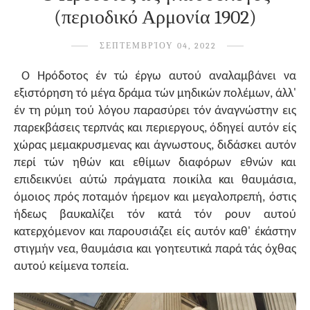
(περιοδικό Αρμονία 1902)
ΣΕΠΤΕΜΒΡΊΟΥ 04, 2022
Ό Ηρόδοτος έν τώ έργω αυτού αναλαμβάνει να
εξιστόρηση τό μέγα δράμα τών μηδικών πολέμων, άλλ'
έν τη ρύμη τού λόγου παρασύρει τόν άναγνώστην εις
παρεκβάσεις τερπνάς και περιεργους, όδηγεί αυτόν είς
χώρας μεμακρυσμενας και άγνωστους, διδάσκει αυτόν
περί τών ηθών και εθίμων διαφόρων εθνών και
επιδεικνύει αύτώ πράγματα ποικίλα και θαυμάσια,
όμοιος πρός ποταμόν ήρεμον και μεγαλοπρεπή, όστις
ήδεως βαυκαλίζει τόν κατά τόν ρουν αυτού
κατερχόμενον και παρουσιάζει είς αυτόν καθ' έκάστην
στιγμήν νεα, θαυμάσια και γοητευτικά παρά τάς όχθας
αυτού κείμενα τοπεία.