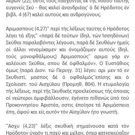
Αέρων (22), οστις τους πάσχοντας έκ τής νόσου ταύτης
ευγενείς Σκύ - θας καλεί άνανδριέας' ό δέ Ηρόδοτος έν
βιβλ. 4 (67) καλεί αυτούς και ανδρογύνους.
Άριμασπους (4,27)" περί τής λέξεως ταύτης ό Ηρόδοτος
λέγει τά έξης" «παρά δέ τούτων (δηλ. τών Ίσσηδόνων)
Σκύθαι παραλαβόντες λέγουσι, παρά δέ Σκυθέων ήμείς
οί άλλοι νενομίκαμεν και όνομάζομεν αυτούς (δηλ.
τούς μονοφθάλμους) Άριμασπούς" αριμα γάρ εν
καλέουσι Σκύθαι, σπου δέ όφθαλμόν». Ό Ευστάθιος
όμως (παρά Διον. τώ Περιηγ. 31) λέγει: αρι μεν τό εν
Σκυθιστί, μασπος δέ ό οφθαλμός"επίσης και ό
Σχολιαστ. τού Αισχύλου (Προμηθ. 804). Ή ετυμολογία
τής λέξεως, περί τής Σκυθικής προελεύσεως τής όποιας
οί νεώτεροι άμφιβάλλουσιν, έγένετο πιθανώς ύπό τού
Προκοννησίου Άριστέα, οστις έποίησε τά Άριμάσπεια
έπη, άφού και είς αυτόν τόν Αίσχύλον ήτο γνωστή.
"Ασχυ (4,23)" λέξις σκυθική σημαίνουσα κατά τόν
Ήρόδοτον ύγρόν τι παχύ και μέλαν, όπερ κατεσκεύαζον