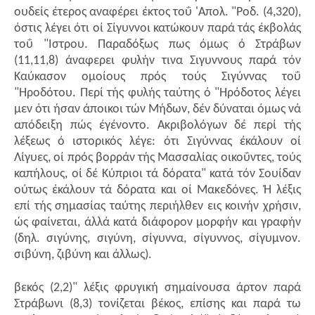
ουδείς έτερος αναφέρει έκτος τοΰ 'Απολ. "Ροδ. (4,320),
όστις λέγει ότι οί Σίγυννοι κατώκουν παρά τάς έκβολάς
τοΰ "Ιστρου. Παραδόξως πως όμως ό Στράβων
(11,11,8) άναφερει φυλήν τινα Σιγυννους παρά τόν
Καύκασον ομοίους πρός τούς Σιγύννας τοΰ
"Ηροδότου. Περί τής φυλής ταύτης ό "Ηρόδοτος λέγει
μεν ότι ήσαν άποικοι τών Μήδων, δέν δύναται όμως νά
απόδειξη πώς έγένοντο. Ακριβολόγων δέ περί τής
λέξεως ό ιστορικός λέγε: ότι Σιγύννας έκάλουν οί
Λίγυες, οί πρός βορράν τής Μασσαλίας οικοΰντες, τούς
καπήλους, οί δέ Κύπριοι τά δόρατα" κατά τόν Σουίδαν
ούτως έκάλουν τά δόρατα και οί Μακεδόνες. Ή λέξις
επί τής σημασίας ταύτης περιήλθεν εις κοινήν χρήσιν,
ώς φαίνεται, άλλά κατά διάφορον μορφήν και γραφήν
(δηλ. σιγύνης, σιγύνη, σίγυννα, σίγυννος, σίγυμνον.
σιβύνη, ζιβύνη και άλλως).
βεκός (2,2)" λέξις φρυγική σημαίνουσα άρτον παρά
Στράβωνι (8,3) τονίζεται βέκος, επίσης και παρά τω