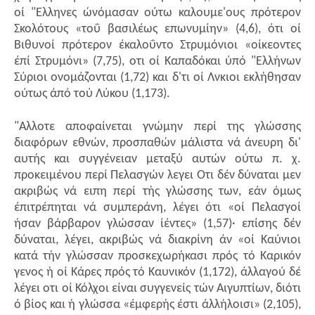
οί "Ελληνες ώνόμασαν ούτω καλουμε'ους πρότερον
Σκολότους «τοΰ βασιλέως επωνυμίην» (4,6), ότι οί
Βιθυνοί πρότερον έκαλοΰντο Στρυμόνιοι «οίκεοντες
έπί Στρυμόνι» (7,75), οτι οί Καπαδόκαι ύπό "Ελλήνων
Σύριοι ονομάζονται (1,72) και δ'τι οί Λνκιοι εκλήθησαν
ούτως άπό τού Λύκου (1,173).
"Αλλοτε αποφαίνεται γνώμην περί της γλώσσης
διαφόρων εθνών, προσπαθών μάλιστα νά άνευρη δι'
αυτής και συγγένειαν μεταξύ αυτών ούτω π. χ.
προκειμένου περί Πελασγών λεγει Οτι δέν δύναται μεν
ακριβώς νά ειπη περί τής γλώσσης των, εάν όμως
έπιτρέπηται νά συμπεράνη, λέγει ότι «οί Πελασγοί
ήσαν βάρβαρον γλώσσαν ίέντες» (1,57)· επίσης δέν
δύναται, λέγει, ακριβώς νά διακρίνη άν «οί Καύνιοι
κατά τήν γλώσσαν προσκεχωρήκασι πρός τό Καρικόν
γενος ή οί Κάρες πρός τό Καυνικόν (1,172), άλλαγού δέ
λέγει οτι οί Κόλχοι είναι συγγενείς τών Αιγυπτίων, διότι
ό βίος και ή γλώσσα «έμφερής έστι άλλήλοισι» (2,105),