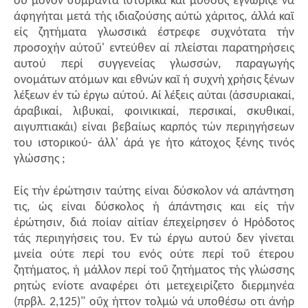
οϋ μόνον συμβάντα ιστορικά καϊ μύθους έγνώριζε νά
άφηγήται μετά τής ιδιαζούσης αύτώ χάριτος, άλλά καϊ
είς ζητήματα γλωσσικά έστρεφε συχνότατα τήν
προσοχήν αύτοΰ' εντεύθεν αί πλείσται παρατηρήσεις
αυτού περί συγγενείας γλωσσών, παραγωγής
ονομάτων ατόμων και εθνών καϊ ή συχνή χρήσις ξένων
λέξεων έν τώ έργω αύτού. Αί λέξεις αύται (άσσυριακαί,
άραβικαί, λιβυκαί, φοινικικαί, περσικαί, σκυθικαί,
αιγυπτιακάι) είναι βεβαίως καρπός τών περιηγήσεων
του ιστορικού- άλλ' άρά γε ήτο κάτοχος ξένης τινός
γλώσσης ;
Είς τήν έρώτησιν ταύτης είναι δύσκολον νά απάντηση
τις, ώς είναι δύσκολος ή άπάντησις και είς τήν
έρώτησιν, διά ποίαν αίτίαν έπεχείρησεν ό Ηρόδοτος
τάς περιηγήσεις του. Έν τώ έργω αυτού δεν γίνεται
μνεία ούτε περί του ενός ούτε περί τοΰ έτερου
ζητήματος, ή μάλλον περί τοΰ ζητήματος τής γλώσσης
ρητώς ενίοτε αναφέρει ότι μετεχειρίζετο διερμηνέα
(πρβλ. 2,125)" οΰχ ήττον τολμώ νά υποθέσω οτι άνήρ