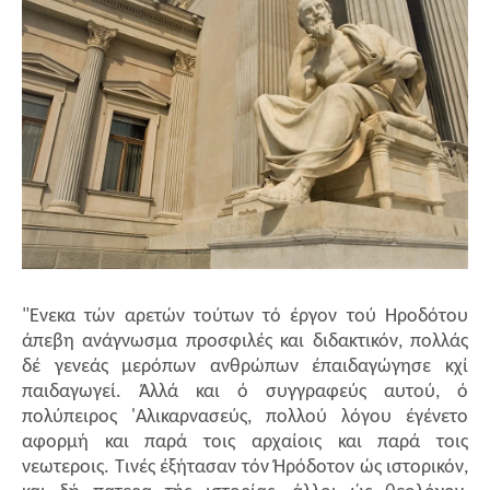
"Ενεκα τών αρετών τούτων τό έργον τού Ηροδότου
άπεβη ανάγνωσμα προσφιλές και διδακτικόν, πολλάς
δέ γενεάς μερόπων ανθρώπων έπαιδαγώγησε κχί
παιδαγωγεί. Άλλά και ό συγγραφεύς αυτού, ό
πολύπειρος 'Αλικαρνασεύς, πολλού λόγου έγένετο
αφορμή και παρά τοις αρχαίοις και παρά τοις
νεωτεροις. Τινές έξήτασαν τόν Ήρόδοτον ώς ιστορικόν,