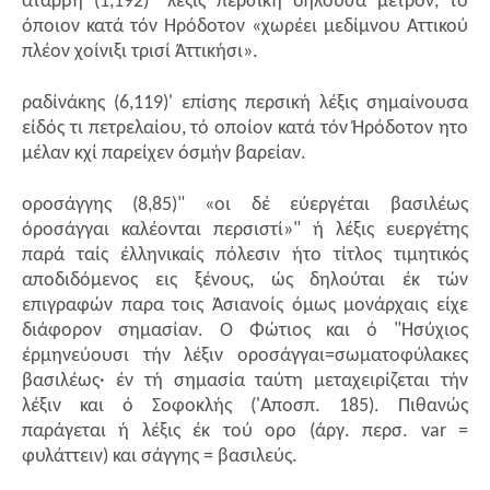
άτάρβη (1,192)" λέξις περσική δηλούσα μέτρον, τό
όποιον κατά τόν Ηρόδοτον «χωρέει μεδίμνου Αττικού
πλέον χοίνιξι τρισί Άττικήσι».
ραδίνάκης (6,119)' επίσης περσική λέξις σημαίνουσα
είδός τι πετρελαίου, τό οποίον κατά τόν Ήρόδοτον ητο
μέλαν κχί παρείχεν όσμήν βαρείαν.
οροσάγγης (8,85)" «oι δέ εύεργέται βασιλέως
όροσάγγαι καλέονται περσιστί»" ή λέξις ευεργέτης
παρά ταίς έλληνικαίς πόλεσιν ήτο τίτλος τιμητικός
αποδιδόμενος εις ξένους, ώς δηλούται έκ τών
επιγραφών παρα τοις Άσιανοίς όμως μονάρχαις είχε
διάφορον σημασίαν. Ό Φώτιος και ό "Ησύχιος
έρμηνεύουσι τήν λέξιν οροσάγγαι=σωματοφύλακες
βασιλέως· έν τή σημασία ταύτη μεταχειρίζεται τήν
λέξιν και ό Σοφοκλής ('Αποσπ. 185). Πιθανώς
παράγεται ή λέξις έκ τού ορο (άργ. περσ. var =
φυλάττειν) και σάγγης = βασιλεύς.