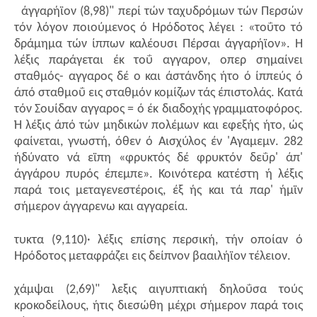
άγγαρήϊον (8,98)" περί τών ταχυδρόμων τών Περσών
τόν λόγον ποιούμενος ό Ηρόδοτος λέγει : «τοΰτο τό
δράμημα τών ίππων καλέουσι Πέρσαι άγγαρήϊον». Η
λέξις παράγεται έκ τοΰ αγγαρον, οπερ σημαίνει
σταθμός- αγγαρος δέ ο και άστάνδης ήτο ό ίππεύς ό
άπό σταθμοΰ εις σταθμόν κομίζων τάς έπιστολάς. Κατά
τόν Σουίδαν αγγαρος = ό έκ διαδοχής γραμματοφόρος.
Ή λέξις άπό τών μηδικών πολέμων και εφεξής ήτο, ώς
φαίνεται, γνωστή, όθεν ό Αισχύλος έν 'Αγαμεμν. 282
ήδύνατο νά εϊπη «φρυκτός δέ φρυκτόν δεΰρ' άπ'
άγγάρου πυρός έπεμπε». Κοινότερα κατέστη ή λέξις
παρά τοις μεταγενεστέροις, έξ ής και τά παρ' ήμϊν
σήμερον άγγαρενω και αγγαρεία.
τυκτα (9,110)· λέξις επίσης περσική, τήν οποίαν ό
Ηρόδοτος μεταφράζει εις δείπνον βααιλήϊον τέλειον.
χάμψαι (2,69)" λεξις αιγυπτιακή δηλοΰσα τούς
κροκοδείλους, ήτις διεσώθη μέχρι σήμερον παρά τοις