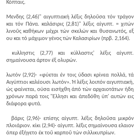
Κόπταις.
Μενδης (2,46)" αιγυπτιακή λέξις δηλοΰσα τόν τράγον
και τόν Πάνα. καλάσιρις (2,81)" λέξις αίγυπτ. = χιτών
λινοΰς καθήκων μέχρι τών σκελών και θυσανωτός, εξ
ου και τό μάχιμον γένος τών Καλασιρίων (πρβ. 2,164).
κυλληστις (2,77) και κύλλαστις' λέξις αίγυπτ.
σημαίνουσα άρτον έξ ολυρών.
λωτόν (2,92)· «φύεται έν τοις ύδασι κρίνεα πολλά, τά
Αιγύπτιοι καλέουσι λωτόν». Ή λέξις λοιπόν αιγυπτιακή,
ώς φαίνεται, ούσα εισήχθη άπό τών αρχαιοτάτων ήδη
χρόνων παρά τοις "Ελλησι και άπεδόθη ύπ' αυτών εις
διάφορα φυτά.
βάρις (2,96)· επίσης αίγυπτ. λέξις δηλοΰσα μικρόν
πλοιάριον. κίκι (2,94)· αίγυπτ. λέξις σημαίνουσα ελαιον
όπερ έξήγετο έκ τοΰ καρποΰ τών σιλλικυπρίων.