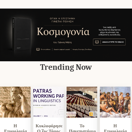
Trending Now
Η
Κυκλοφόρησε
Το
Η
Ετυμολογία
Ο 7ος Τόμος
Πανεπιστήμιο
Ετυμολογία