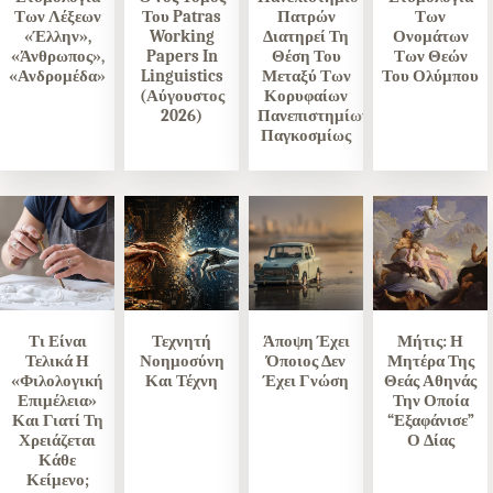
Των Λέξεων
Του Patras
Πατρών
Των
«Έλλην»,
Working
Διατηρεί Τη
Ονομάτων
«Άνθρωπος»,
Papers In
Θέση Του
Των Θεών
«Ανδρομέδα»
Linguistics
Μεταξύ Των
Του Ολύμπου
(Αύγουστος
Κορυφαίων
2026)
Πανεπιστημίων
Παγκοσμίως
Τι Είναι
Τεχνητή
Άποψη Έχει
Μήτις: Η
Τελικά Η
Νοημοσύνη
Όποιος Δεν
Μητέρα Της
«Φιλολογική
Και Τέχνη
Έχει Γνώση
Θεάς Αθηνάς
Επιμέλεια»
Την Οποία
Και Γιατί Τη
“εξαφάνισε”
Χρειάζεται
Ο Δίας
Κάθε
Κείμενο;