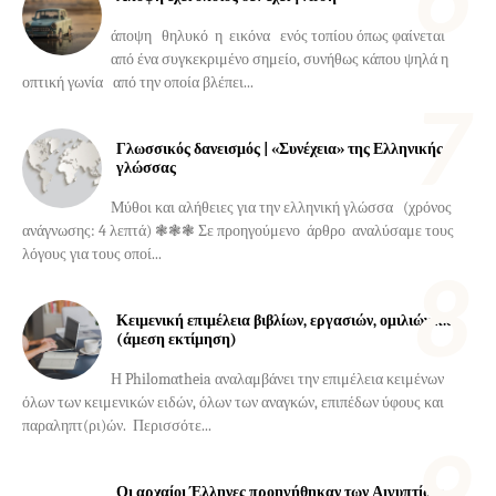
άποψη θηλυκό η εικόνα ενός τοπίου όπως φαίνεται
από ένα συγκεκριμένο σημείο, συνήθως κάπου ψηλά η
οπτική γωνία από την οποία βλέπει...
Γλωσσικός δανεισμός | «Συνέχεια» της Ελληνικής
γλώσσας
Μύθοι και αλήθειες για την ελληνική γλώσσα (χρόνος
ανάγνωσης: 4 λεπτά) ❃❃❃ Σε προηγούμενο άρθρο αναλύσαμε τους
λόγους για τους οποί...
Κειμενική επιμέλεια βιβλίων, εργασιών, ομιλιών κ.ά.
(άμεση εκτίμηση)
Η Philomαtheia αναλαμβάνει την επιμέλεια κειμένων
όλων των κειμενικών ειδών, όλων των αναγκών, επιπέδων ύφους και
παραληπτ(ρι)ών. Περισσότε...
Οι αρχαίοι Έλληνες προηγήθηκαν των Αιγυπτίων;