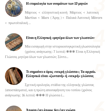
Η ετυμολογία των ονομάτων των 12 μηνών
Μάρτιος < ελληνιστική κοινή Μάρτιος < λατινική
Martius < Mars ( Άρης ) < Παλαιά Λατινική Māvors
< πρωτοϊταλική ...
Είναι η Ελληνική «μητέρα όλων των γλωσσών»;
Μία εισαγωγή στην ιστορικοσυγκριτική γλωσσολογία
(χρόνος ανάγνωσης: 7 λεπτά) ❃❃❃ Είναι η Ελληνική
Γλώσσα, μητέρα όλων των γλωσσών; Σύντο...
Τι σημαίνει ο όρος «νεκρή γλώσσα»; Τα αρχαία
Ελληνικά είναι «ζωντανή» ή «νεκρή» γλώσσα;
Σχετική ορολογία, στάδια της ελληνικής γλώσσας
(αποσπάσματα), και η πρώτη αποσαφήνιση του τοπίου (χρόνος
ανάγνωσης: 16 λεπτά) ❃❃❃ Η γλώσσα έ...
Άποψη έχει όποιος δεν έχει γνώση